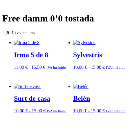
Free damm 0’0 tostada
2,30
€
IVA Incluido
Irma 5 de 8
Sylvestris
Rango
Rango
11,00
€
-
15,50
€
10,00
€
-
15,00
€
IVA Incluido
IVA Incluido
de
de
precios:
precios:
desde
desde
11,00 €
10,00 €
hasta
hasta
Surt de casa
Belén
15,50 €
15,00 €
Rango
Rango
10,00
€
-
15,00
€
10,00
€
-
15,00
€
IVA Incluido
IVA Incluido
de
de
precios:
precios:
desde
desde