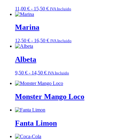
hasta
Rango
11,00
€
-
15,50
€
IVA Incluido
15,50 €
de
precios:
desde
Marina
11,00 €
hasta
Rango
12,50
€
-
16,50
€
IVA Incluido
15,50 €
de
precios:
desde
Albeta
12,50 €
hasta
Rango
9,50
€
-
14,50
€
IVA Incluido
16,50 €
de
precios:
desde
9,50 €
Monster Mango Loco
hasta
14,50 €
Fanta Limon