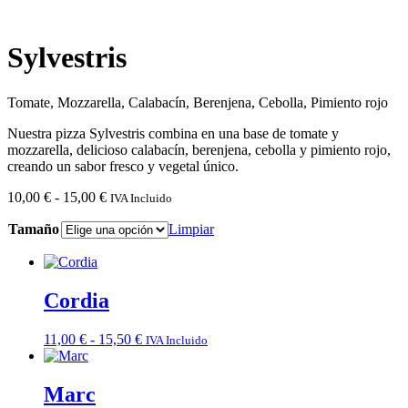
Sylvestris
Tomate, Mozzarella, Calabacín, Berenjena, Cebolla, Pimiento rojo
Nuestra pizza Sylvestris combina en una base de tomate y
mozzarella, delicioso calabacín, berenjena, cebolla y pimiento rojo,
creando un sabor fresco y vegetal único.
Rango
10,00
€
-
15,00
€
IVA Incluido
de
Tamaño
precios:
Limpiar
desde
10,00 €
hasta
15,00 €
Cordia
Rango
11,00
€
-
15,50
€
IVA Incluido
de
precios:
desde
Marc
11,00 €