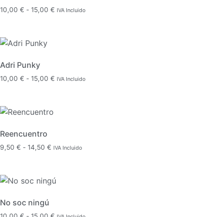
Rango
10,00
€
-
15,00
€
IVA Incluido
de
precios:
desde
10,00 €
hasta
Adri Punky
15,00 €
Rango
10,00
€
-
15,00
€
IVA Incluido
de
precios:
desde
10,00 €
hasta
Reencuentro
15,00 €
Rango
9,50
€
-
14,50
€
IVA Incluido
de
precios:
desde
9,50 €
hasta
No soc ningú
14,50 €
Rango
10,00
€
-
15,00
€
IVA Incluido