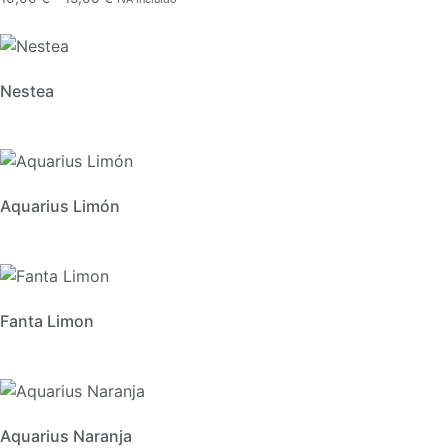
de
precios:
desde
10,00 €
Nestea
hasta
15,00 €
Aquarius Limón
Fanta Limon
Aquarius Naranja