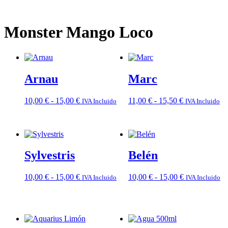
Monster Mango Loco
Arnau
Marc
Rango
Rango
10,00
€
-
15,00
€
11,00
€
-
15,50
€
IVA Incluido
IVA Incluido
de
de
precios:
precios:
desde
desde
10,00 €
11,00 €
hasta
hasta
Sylvestris
Belén
15,00 €
15,50 €
Rango
Rango
10,00
€
-
15,00
€
10,00
€
-
15,00
€
IVA Incluido
IVA Incluido
de
de
precios:
precios:
desde
desde
10,00 €
10,00 €
hasta
hasta