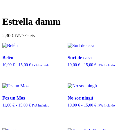
Estrella damm
2,30
€
IVA Incluido
Belén
Surt de casa
Rango
Rango
10,00
€
-
15,00
€
10,00
€
-
15,00
€
IVA Incluido
IVA Incluido
de
de
precios:
precios:
desde
desde
10,00 €
10,00 €
hasta
hasta
15,00 €
15,00 €
Fes un Mos
No soc ningú
Rango
Rango
11,00
€
-
15,00
€
10,00
€
-
15,00
€
IVA Incluido
IVA Incluido
de
de
precios:
precios:
desde
desde
11,00 €
10,00 €
hasta
hasta