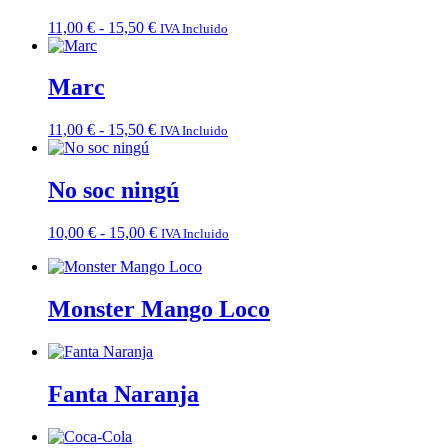
hasta
Rango
11,00
€
-
15,50
€
IVA Incluido
15,00 €
de
precios:
desde
Marc
11,00 €
hasta
Rango
11,00
€
-
15,50
€
IVA Incluido
15,50 €
de
precios:
desde
No soc ningú
11,00 €
hasta
Rango
10,00
€
-
15,00
€
IVA Incluido
15,50 €
de
precios:
desde
10,00 €
Monster Mango Loco
hasta
15,00 €
Fanta Naranja