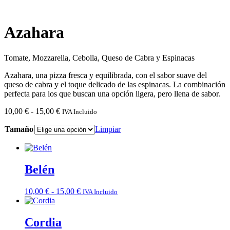
Azahara
Tomate, Mozzarella, Cebolla, Queso de Cabra y Espinacas
Azahara, una pizza fresca y equilibrada, con el sabor suave del
queso de cabra y el toque delicado de las espinacas. La combinación
perfecta para los que buscan una opción ligera, pero llena de sabor.
Rango
10,00
€
-
15,00
€
IVA Incluido
de
Tamaño
precios:
Limpiar
desde
10,00 €
hasta
15,00 €
Belén
Rango
10,00
€
-
15,00
€
IVA Incluido
de
precios:
desde
Cordia
10,00 €